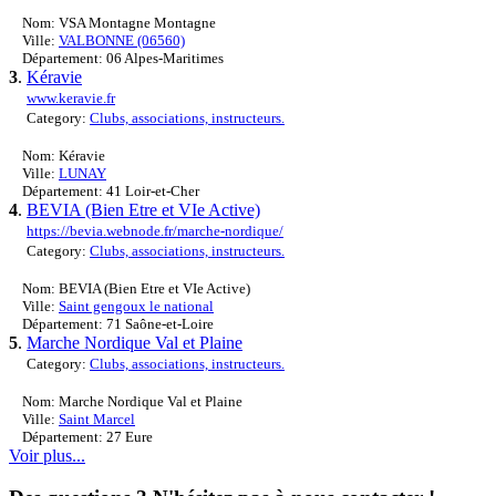
Nom: VSA Montagne Montagne
Ville:
VALBONNE (06560)
Département: 06 Alpes-Maritimes
3
.
Kéravie
www.keravie.fr
Category:
Clubs, associations, instructeurs.
Nom: Kéravie
Ville:
LUNAY
Département: 41 Loir-et-Cher
4
.
BEVIA (Bien Etre et VIe Active)
https://bevia.webnode.fr/marche-nordique/
Category:
Clubs, associations, instructeurs.
Nom: BEVIA (Bien Etre et VIe Active)
Ville:
Saint gengoux le national
Département: 71 Saône-et-Loire
5
.
Marche Nordique Val et Plaine
Category:
Clubs, associations, instructeurs.
Nom: Marche Nordique Val et Plaine
Ville:
Saint Marcel
Département: 27 Eure
Voir plus...