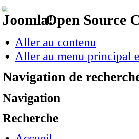
Open Source 
Aller au contenu
Aller au menu principal et
Navigation de recherch
Navigation
Recherche
Accueil