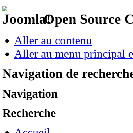
Open Source 
Aller au contenu
Aller au menu principal et
Navigation de recherch
Navigation
Recherche
Accueil