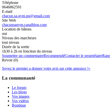
Téléphone
0646862591
E-mail
chacun.sa.gym.pn@gmail.com
Site Web
chacunsagym.canalblog.com
Location de bâtons
oui
Niveau des marcheurs
tout niveau
Durée de la sortie
1h30 à 2h en fonction du niveau
Soumettre un commentaire
Recommendé
Contacter le propriétaire
Rapp
Revoir (0)
Soyez le premier a donner votre avis sur cette annonce !
»
La communauté
Le forum
Les blogs
Vos images
Vos vidéos
Boutique