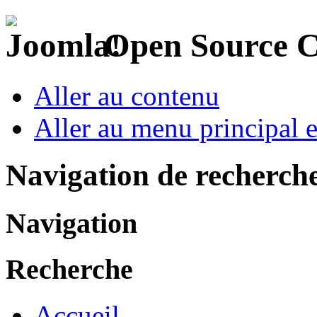
Open Source 
Aller au contenu
Aller au menu principal et
Navigation de recherch
Navigation
Recherche
Accueil