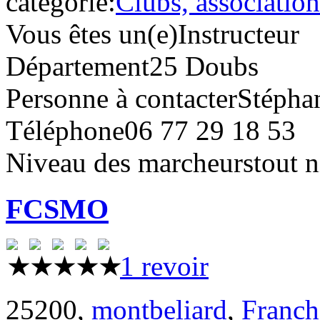
catégorie:
Clubs, association
Vous êtes un(e)
Instructeur
Département
25 Doubs
Personne à contacter
Stépha
Téléphone
06 77 29 18 53
Niveau des marcheurs
tout 
FCSMO
1 revoir
25200,
montbeliard
,
Franc