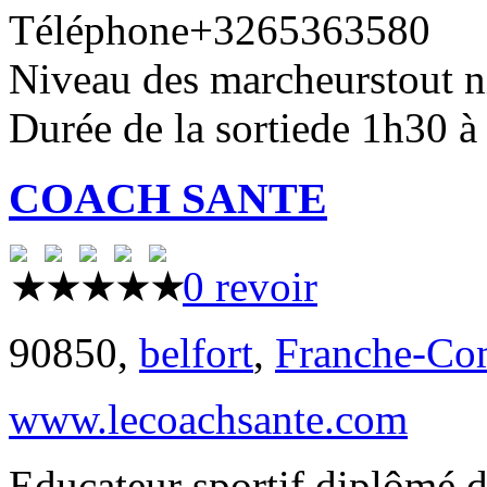
Téléphone
+3265363580
Niveau des marcheurs
tout 
Durée de la sortie
de 1h30 à
COACH SANTE
0 revoir
90850,
belfort
,
Franche-Co
www.lecoachsante.com
Educateur sportif diplômé d