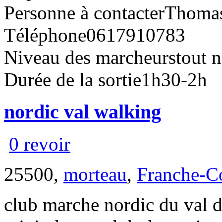
Personne à contacter
Thoma
Téléphone
0617910783
Niveau des marcheurs
tout 
Durée de la sortie
1h30-2h
nordic val walking
0 revoir
25500,
morteau
,
Franche-C
club marche nordic du val