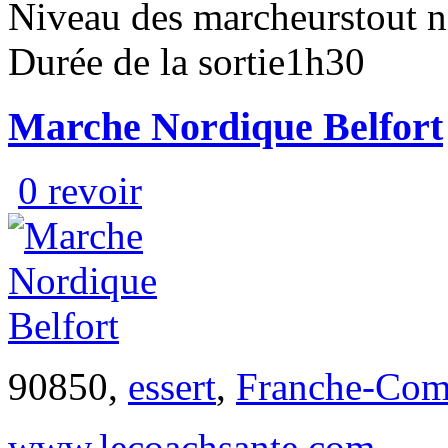
Niveau des marcheurs
tout 
Durée de la sortie
1h30
Marche Nordique Belfort
0 revoir
90850,
essert
,
Franche-Com
www.lecoachsante.com