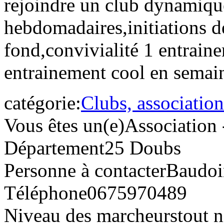
rejoindre un club dynamique
hebdomadaires,initiations d
fond,convivialité 1 entra
entrainement cool en sema
catégorie:
Clubs, association
Vous êtes un(e)
Association 
Département
25 Doubs
Personne à contacter
Baudoi
Téléphone
0675970489
Niveau des marcheurs
tout 