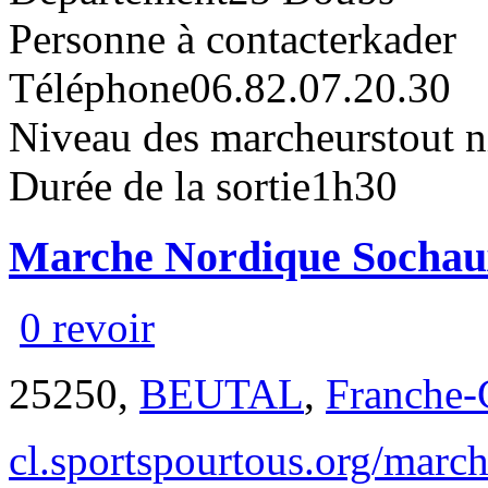
Personne à contacter
kader
Téléphone
06.82.07.20.30
Niveau des marcheurs
tout 
Durée de la sortie
1h30
Marche Nordique Sochau
0 revoir
25250,
BEUTAL
,
Franche
cl.sportspourtous.org/marc