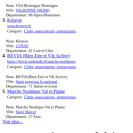
Nom: VSA Montagne Montagne
Ville:
VALBONNE (06560)
Département: 06 Alpes-Maritimes
3
.
Kéravie
www.keravie.fr
Category:
Clubs, associations, instructeurs.
Nom: Kéravie
Ville:
LUNAY
Département: 41 Loir-et-Cher
4
.
BEVIA (Bien Etre et VIe Active)
https://bevia.webnode.fr/marche-nordique/
Category:
Clubs, associations, instructeurs.
Nom: BEVIA (Bien Etre et VIe Active)
Ville:
Saint gengoux le national
Département: 71 Saône-et-Loire
5
.
Marche Nordique Val et Plaine
Category:
Clubs, associations, instructeurs.
Nom: Marche Nordique Val et Plaine
Ville:
Saint Marcel
Département: 27 Eure
Voir plus...