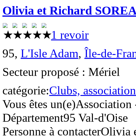
Olivia et Richard SORE
1 revoir
95,
L'Isle Adam
,
Île-de-Fra
Secteur proposé : Mériel
catégorie:
Clubs, association
Vous êtes un(e)
Association 
Département
95 Val-d'Oise
Personne à contacter
Olivia