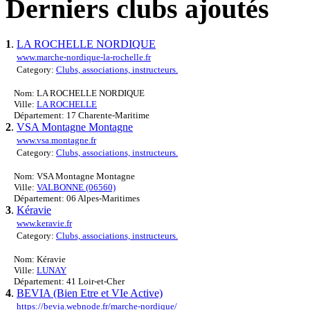
Derniers clubs ajoutés
1
.
LA ROCHELLE NORDIQUE
www.marche-nordique-la-rochelle.fr
Category:
Clubs, associations, instructeurs.
Nom: LA ROCHELLE NORDIQUE
Ville:
LA ROCHELLE
Département: 17 Charente-Maritime
2
.
VSA Montagne Montagne
www.vsa.montagne.fr
Category:
Clubs, associations, instructeurs.
Nom: VSA Montagne Montagne
Ville:
VALBONNE (06560)
Département: 06 Alpes-Maritimes
3
.
Kéravie
www.keravie.fr
Category:
Clubs, associations, instructeurs.
Nom: Kéravie
Ville:
LUNAY
Département: 41 Loir-et-Cher
4
.
BEVIA (Bien Etre et VIe Active)
https://bevia.webnode.fr/marche-nordique/