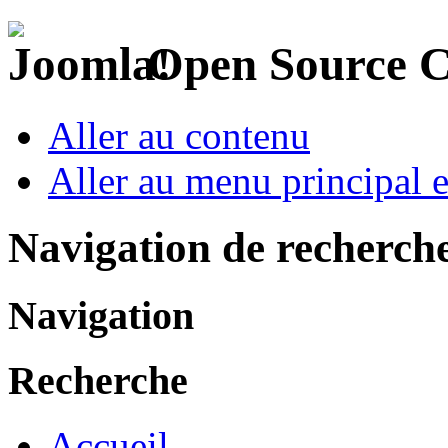
Open Source 
Aller au contenu
Aller au menu principal et
Navigation de recherch
Navigation
Recherche
Accueil