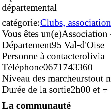
départemental
catégorie:
Clubs, association
Vous êtes un(e)
Association 
Département
95 Val-d'Oise
Personne à contacter
olivia
Téléphone
0671743360
Niveau des marcheurs
tout 
Durée de la sortie
2h00 et +
La communauté