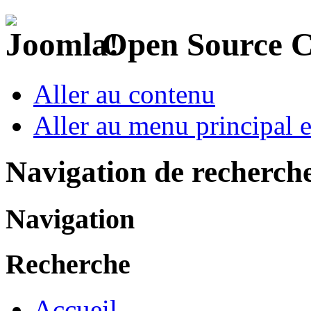
Open Source 
Aller au contenu
Aller au menu principal et
Navigation de recherch
Navigation
Recherche
Accueil