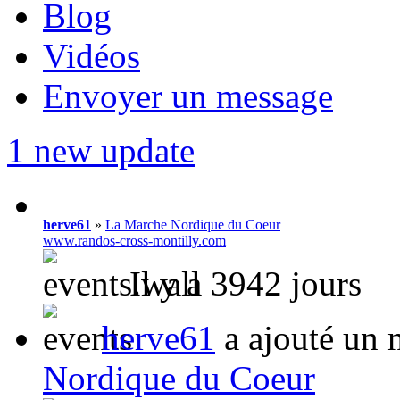
Blog
Vidéos
Envoyer un message
1 new update
herve61
»
La Marche Nordique du Coeur
www.randos-cross-montilly.com
Il y a 3942 jours
herve61
a ajouté un 
Nordique du Coeur