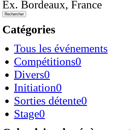
Ex. Bordeaux, France
Rechercher
Catégories
Tous les événements
Compétitions
0
Divers
0
Initiation
0
Sorties détente
0
Stage
0