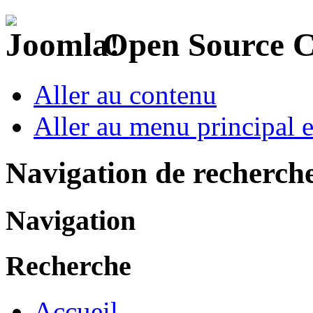
Open Source 
Aller au contenu
Aller au menu principal et
Navigation de recherch
Navigation
Recherche
Accueil