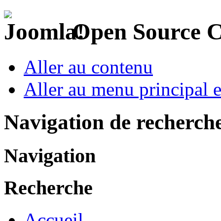
Open Source 
Aller au contenu
Aller au menu principal et
Navigation de recherch
Navigation
Recherche
Accueil