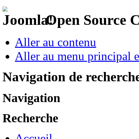
Open Source 
Aller au contenu
Aller au menu principal et
Navigation de recherch
Navigation
Recherche
Accueil