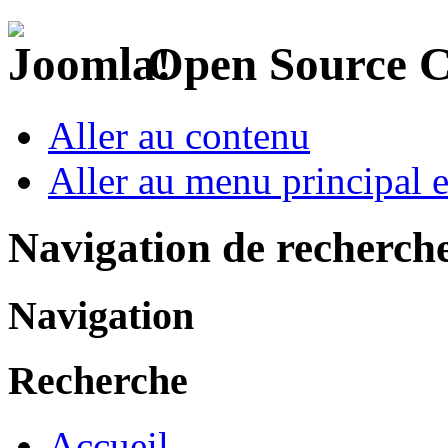
Open Source 
Aller au contenu
Aller au menu principal et
Navigation de recherch
Navigation
Recherche
Accueil