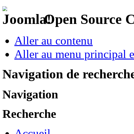
Open Source 
Aller au contenu
Aller au menu principal et
Navigation de recherch
Navigation
Recherche
Accueil