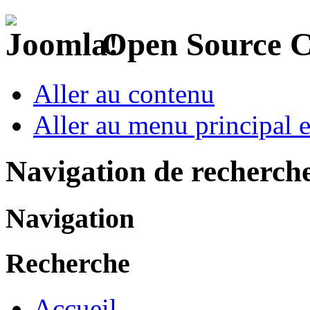
Open Source 
Aller au contenu
Aller au menu principal et
Navigation de recherch
Navigation
Recherche
Accueil