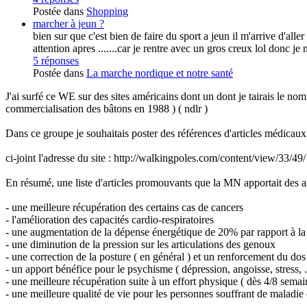
Postée dans
Shopping
marcher à jeun ?
bien sur que c'est bien de faire du sport a jeun il m'arrive d'alle
attention apres .......car je rentre avec un gros creux lol donc je 
5 réponses
Postée dans
La marche nordique et notre santé
J'ai surfé ce WE sur des sites américains dont un dont je tairais le n
commercialisation des bâtons en 1988 ) ( ndlr )
Dans ce groupe je souhaitais poster des références d'articles médicaux (
ci-joint l'adresse du site : http://walkingpoles.com/content/view/33/49/
En résumé, une liste d'articles promouvants que la MN apportait des am
- une meilleure récupération des certains cas de cancers
- l'amélioration des capacités cardio-respiratoires
- une augmentation de la dépense énergétique de 20% par rapport à l
- une diminution de la pression sur les articulations des genoux
- une correction de la posture ( en général ) et un renforcement du dos
- un apport bénéfice pour le psychisme ( dépression, angoisse, stress, 
- une meilleure récupération suite à un effort physique ( dès 4/8 semain
- une meilleure qualité de vie pour les personnes souffrant de maladie