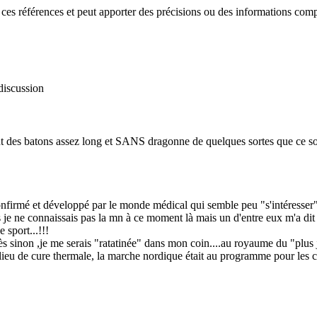
ces références et peut apporter des précisions ou des informations comp
discussion
ent des batons assez long et SANS dragonne de quelques sortes que ce soi
onfirmé et développé par le monde médical qui semble peu "s'intéresser" à 
je ne connaissais pas la mn à ce moment là mais un d'entre eux m'a dit qu
sport...!!!
ès sinon ,je me serais "ratatinée" dans mon coin....au royaume du "plus 
e cure thermale, la marche nordique était au programme pour les curis