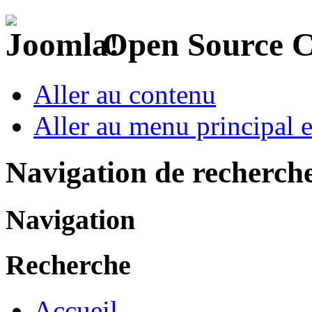
Open Source 
Aller au contenu
Aller au menu principal et
Navigation de recherch
Navigation
Recherche
Accueil