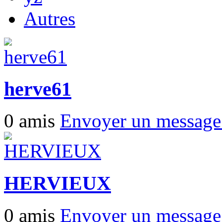
Autres
herve61
0 amis
Envoyer un messag
HERVIEUX
0 amis
Envoyer un messag