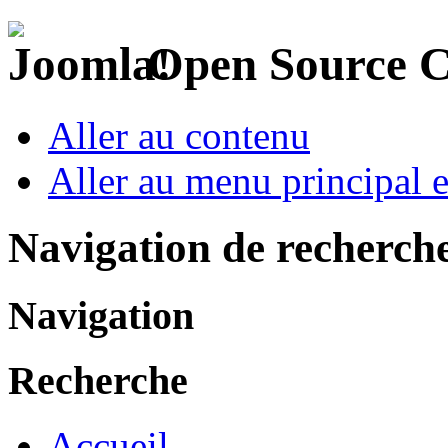
Open Source 
Aller au contenu
Aller au menu principal et
Navigation de recherch
Navigation
Recherche
Accueil