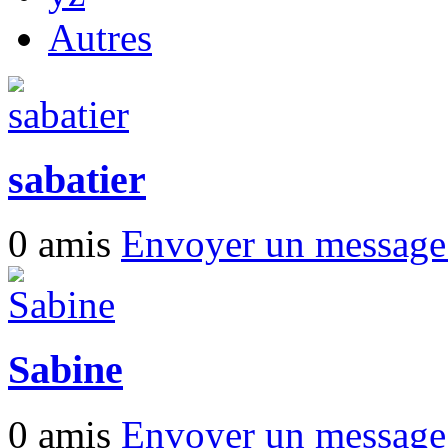
Autres
sabatier
0 amis
Envoyer un messag
Sabine
0 amis
Envoyer un messag