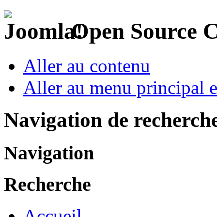
Open Source 
Aller au contenu
Aller au menu principal et
Navigation de recherch
Navigation
Recherche
Accueil