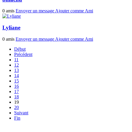
0 amis
Envoyer un message
Ajouter comme Ami
Lyliane
0 amis
Envoyer un message
Ajouter comme Ami
Début
Précédent
11
12
13
14
15
16
17
18
19
20
Suivant
Fin