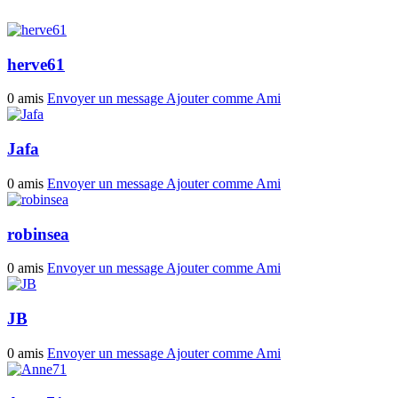
herve61
0 amis
Envoyer un message
Ajouter comme Ami
Jafa
0 amis
Envoyer un message
Ajouter comme Ami
robinsea
0 amis
Envoyer un message
Ajouter comme Ami
JB
0 amis
Envoyer un message
Ajouter comme Ami