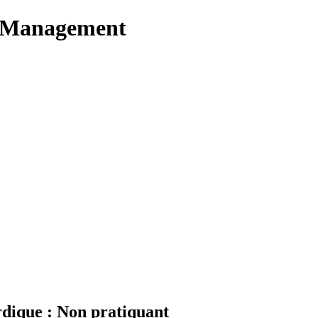
t Management
dique : Non pratiquant