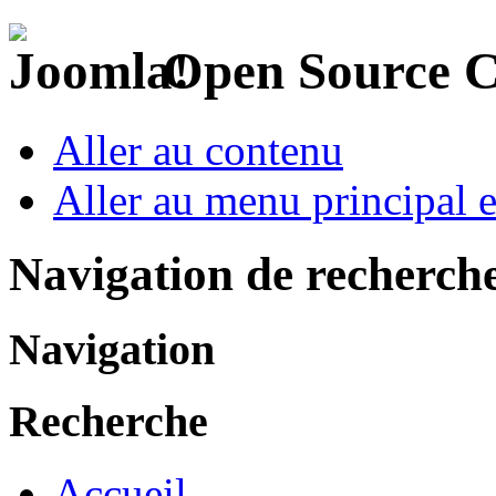
Open Source 
Aller au contenu
Aller au menu principal et
Navigation de recherch
Navigation
Recherche
Accueil