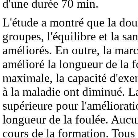
d'une durée
70 min
.
L'étude
a montré que
la dou
groupes
, l'équilibre et
la san
améliorés.
En outre
, la mar
amélioré la
longueur de la f
maximale
,
la capacité d'exe
à la maladie
ont diminué
.
L
supérieure pour
l'améliorati
longueur de la foulée
.
Aucun
cours de
la formation
.
Tous 