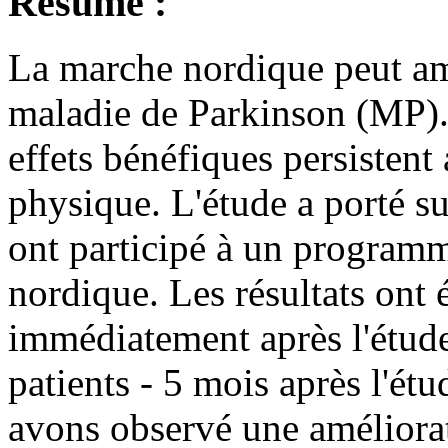
Résumé :
La marche nordique
peut
am
maladie
de Parkinson (MP
)
effets bénéfiques
persistent
physique
.
L'étude a porté s
ont participé à un
program
nordique
.
Les résultats ont 
immédiatement après
l'étud
patients
- 5 mois
après l'étu
avons observé
une améliorat