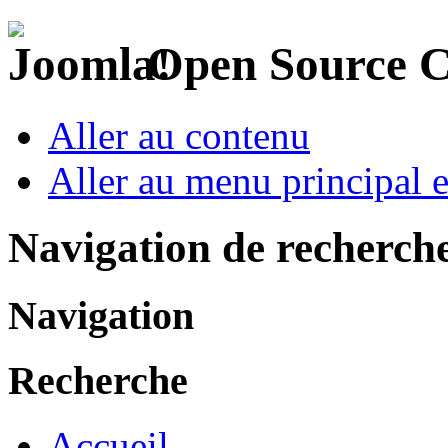
Open Source 
Aller au contenu
Aller au menu principal et
Navigation de recherch
Navigation
Recherche
Accueil