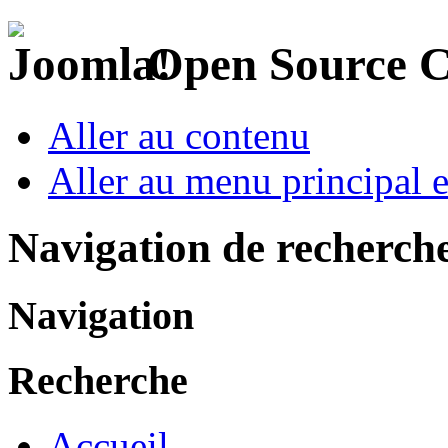
Open Source 
Aller au contenu
Aller au menu principal et
Navigation de recherch
Navigation
Recherche
Accueil