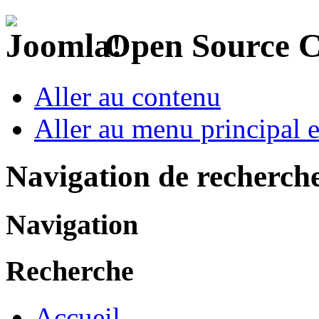
Open Source 
Aller au contenu
Aller au menu principal et
Navigation de recherch
Navigation
Recherche
Accueil