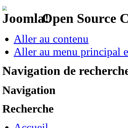
Open Source 
Aller au contenu
Aller au menu principal et
Navigation de recherch
Navigation
Recherche
Accueil