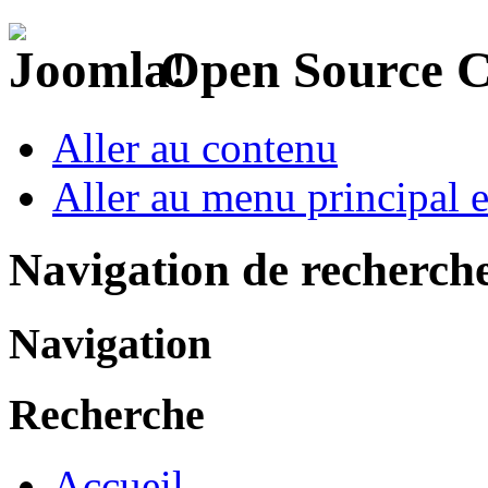
Open Source 
Aller au contenu
Aller au menu principal et
Navigation de recherch
Navigation
Recherche
Accueil