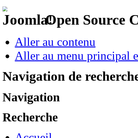
Open Source 
Aller au contenu
Aller au menu principal et
Navigation de recherch
Navigation
Recherche
Accueil