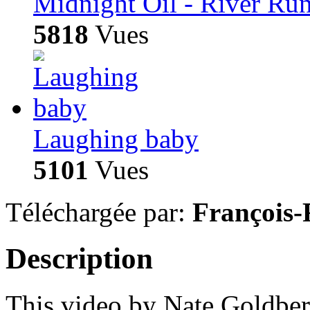
Midnight Oil - River Run
5818
Vues
Laughing baby
5101
Vues
Téléchargée par:
François-
Description
This video by Nate Goldber