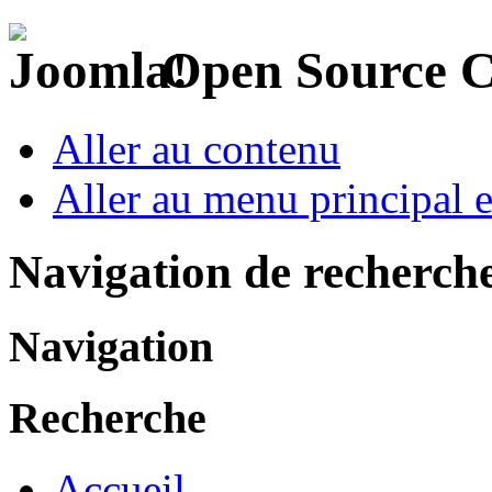
Open Source 
Aller au contenu
Aller au menu principal et
Navigation de recherch
Navigation
Recherche
Accueil