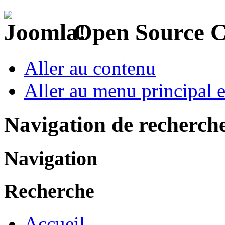
Open Source 
Aller au contenu
Aller au menu principal et
Navigation de recherch
Navigation
Recherche
Accueil