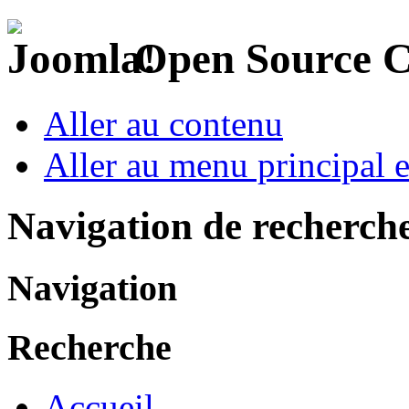
Open Source 
Aller au contenu
Aller au menu principal et
Navigation de recherch
Navigation
Recherche
Accueil