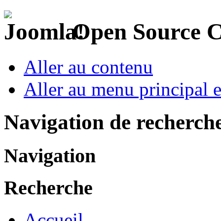
Open Source 
Aller au contenu
Aller au menu principal et
Navigation de recherch
Navigation
Recherche
Accueil