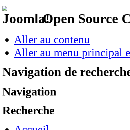
Open Source 
Aller au contenu
Aller au menu principal et
Navigation de recherch
Navigation
Recherche
Accueil