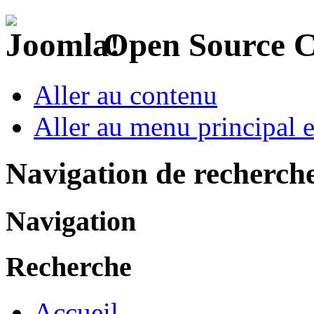
Open Source 
Aller au contenu
Aller au menu principal et
Navigation de recherch
Navigation
Recherche
Accueil