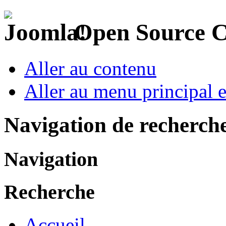
Open Source 
Aller au contenu
Aller au menu principal et
Navigation de recherch
Navigation
Recherche
Accueil