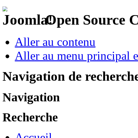
Open Source 
Aller au contenu
Aller au menu principal et
Navigation de recherch
Navigation
Recherche
Accueil