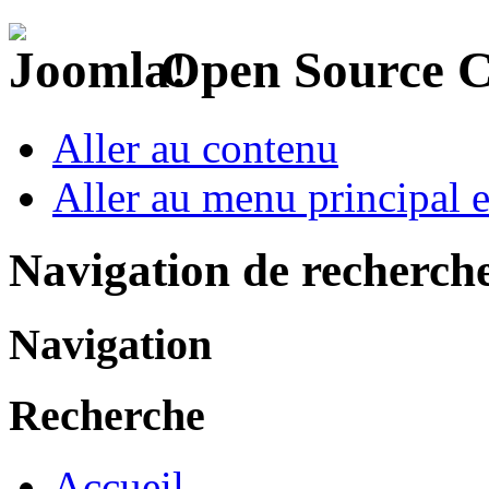
Open Source 
Aller au contenu
Aller au menu principal et
Navigation de recherch
Navigation
Recherche
Accueil