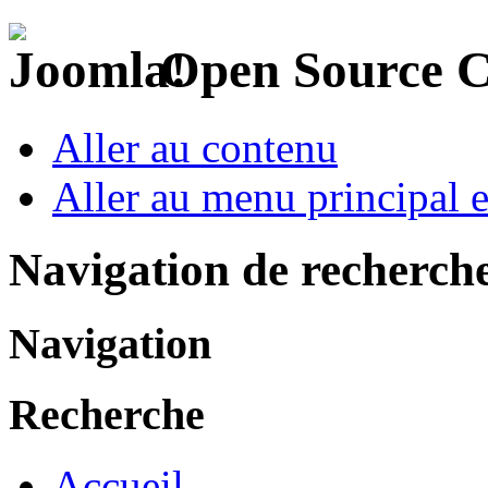
Open Source 
Aller au contenu
Aller au menu principal et
Navigation de recherch
Navigation
Recherche
Accueil