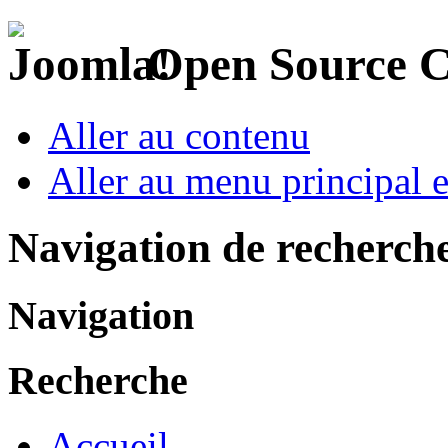
Open Source 
Aller au contenu
Aller au menu principal et
Navigation de recherch
Navigation
Recherche
Accueil