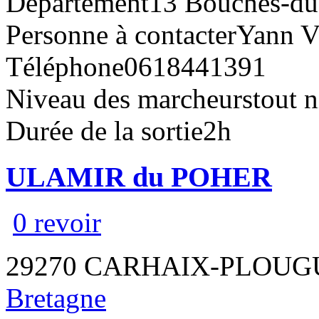
Département
13 Bouches-d
Personne à contacter
Yann V
Téléphone
0618441391
Niveau des marcheurs
tout 
Durée de la sortie
2h
ULAMIR du POHER
0 revoir
29270 CARHAIX-PLOUG
Bretagne