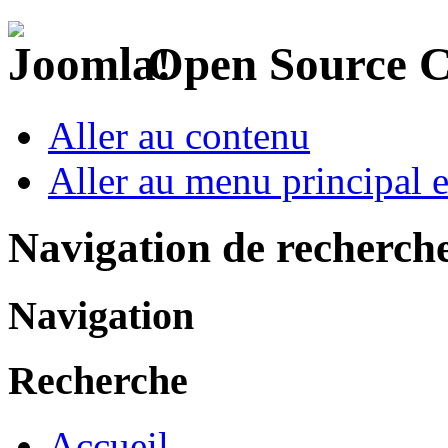
Open Source 
Aller au contenu
Aller au menu principal et
Navigation de recherch
Navigation
Recherche
Accueil