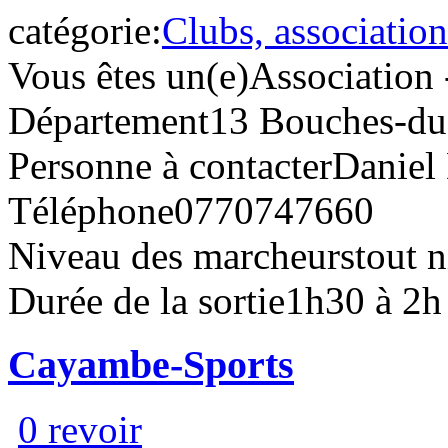
catégorie:
Clubs, association
Vous êtes un(e)
Association 
Département
13 Bouches-d
Personne à contacter
Daniel 
Téléphone
0770747660
Niveau des marcheurs
tout 
Durée de la sortie
1h30 à 2h
Cayambe-Sports
0 revoir