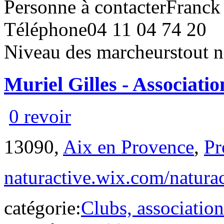
Personne à contacter
Franc
Téléphone
04 11 04 74 20
Niveau des marcheurs
tout 
Muriel Gilles - Associati
0 revoir
13090,
Aix en Provence
,
Pr
naturactive.wix.com/naturac
catégorie:
Clubs, association