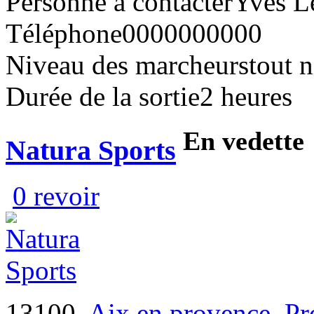
Personne à contacter
Yves L
Téléphone
0000000000
Niveau des marcheurs
tout 
Durée de la sortie
2 heures
En vedette
Natura Sports
0 revoir
13100,
Aix en provence
,
Pr