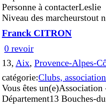
Personne à contacter
Leslie
Niveau des marcheurs
tout 
Franck CITRON
0 revoir
13,
Aix
,
Provence-Alpes-Cô
catégorie:
Clubs, association
Vous êtes un(e)
Association 
Département
13 Bouches-d