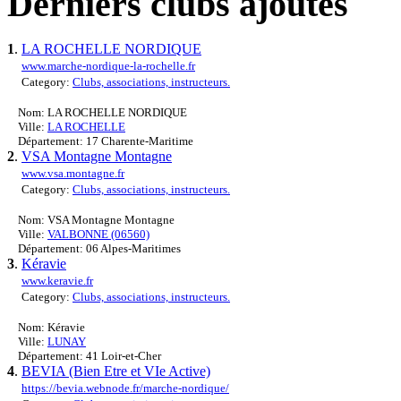
Derniers clubs ajoutés
1
.
LA ROCHELLE NORDIQUE
www.marche-nordique-la-rochelle.fr
Category:
Clubs, associations, instructeurs.
Nom: LA ROCHELLE NORDIQUE
Ville:
LA ROCHELLE
Département: 17 Charente-Maritime
2
.
VSA Montagne Montagne
www.vsa.montagne.fr
Category:
Clubs, associations, instructeurs.
Nom: VSA Montagne Montagne
Ville:
VALBONNE (06560)
Département: 06 Alpes-Maritimes
3
.
Kéravie
www.keravie.fr
Category:
Clubs, associations, instructeurs.
Nom: Kéravie
Ville:
LUNAY
Département: 41 Loir-et-Cher
4
.
BEVIA (Bien Etre et VIe Active)
https://bevia.webnode.fr/marche-nordique/