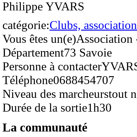
Philippe YVARS
catégorie:
Clubs, association
Vous êtes un(e)
Association 
Département
73 Savoie
Personne à contacter
YVARS 
Téléphone
0688454707
Niveau des marcheurs
tout 
Durée de la sortie
1h30
La communauté