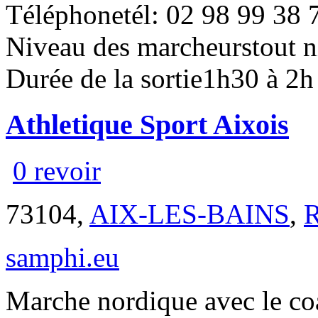
Téléphone
tél: 02 98 99 38 
Niveau des marcheurs
tout 
Durée de la sortie
1h30 à 2h
Athletique Sport Aixois
0 revoir
73104,
AIX-LES-BAINS
,
R
samphi.eu
Marche nordique avec le coa