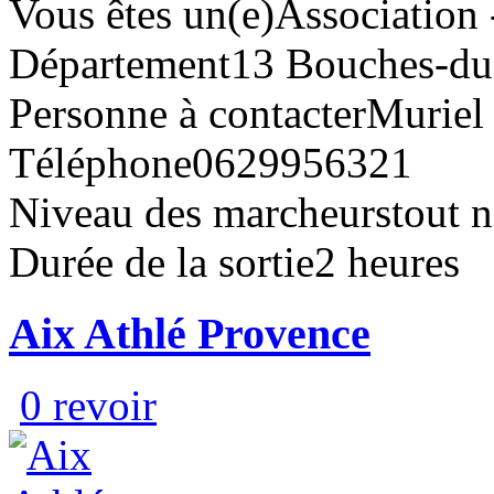
Vous êtes un(e)
Association 
Département
13 Bouches-d
Personne à contacter
Murie
Téléphone
0629956321
Niveau des marcheurs
tout 
Durée de la sortie
2 heures
Aix Athlé Provence
0 revoir