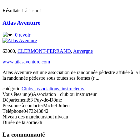
Résultats 1 à 1 sur 1
Atlas Aventure
0 revoir
63000,
CLERMONT-FERRAND
,
Auvergne
www.atlasaventure.com
Atlas Aventure est une association de randonnée pédestre affiliée à 
la randonnée pédestre sous toutes ses formes (r
...
catégorie:
Clubs, associations, instructeurs.
Vous êtes un(e)
Association - club ou instructeur
Département
63 Puy-de-Dôme
Personne à contacter
Michel Julien
Téléphone
0473243842
Niveau des marcheurs
tout niveau
Durée de la sortie
2h
La communauté