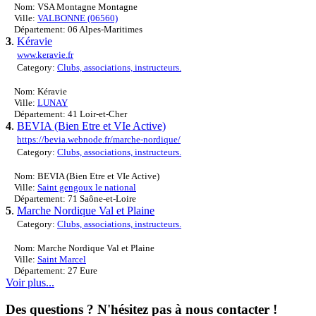
Nom: VSA Montagne Montagne
Ville:
VALBONNE (06560)
Département: 06 Alpes-Maritimes
3
.
Kéravie
www.keravie.fr
Category:
Clubs, associations, instructeurs.
Nom: Kéravie
Ville:
LUNAY
Département: 41 Loir-et-Cher
4
.
BEVIA (Bien Etre et VIe Active)
https://bevia.webnode.fr/marche-nordique/
Category:
Clubs, associations, instructeurs.
Nom: BEVIA (Bien Etre et VIe Active)
Ville:
Saint gengoux le national
Département: 71 Saône-et-Loire
5
.
Marche Nordique Val et Plaine
Category:
Clubs, associations, instructeurs.
Nom: Marche Nordique Val et Plaine
Ville:
Saint Marcel
Département: 27 Eure
Voir plus...
Des questions ? N'hésitez pas à nous contacter !