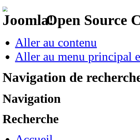
Open Source 
Aller au contenu
Aller au menu principal et
Navigation de recherch
Navigation
Recherche
Accueil