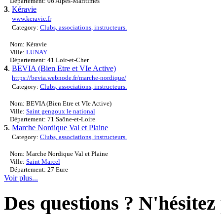
Département: 06 Alpes-Maritimes
3
.
Kéravie
www.keravie.fr
Category:
Clubs, associations, instructeurs.
Nom: Kéravie
Ville:
LUNAY
Département: 41 Loir-et-Cher
4
.
BEVIA (Bien Etre et VIe Active)
https://bevia.webnode.fr/marche-nordique/
Category:
Clubs, associations, instructeurs.
Nom: BEVIA (Bien Etre et VIe Active)
Ville:
Saint gengoux le national
Département: 71 Saône-et-Loire
5
.
Marche Nordique Val et Plaine
Category:
Clubs, associations, instructeurs.
Nom: Marche Nordique Val et Plaine
Ville:
Saint Marcel
Département: 27 Eure
Voir plus...
Des questions ? N'hésitez 