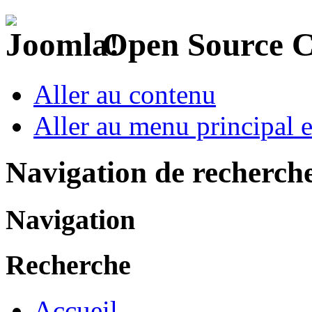
Open Source 
Aller au contenu
Aller au menu principal et
Navigation de recherch
Navigation
Recherche
Accueil