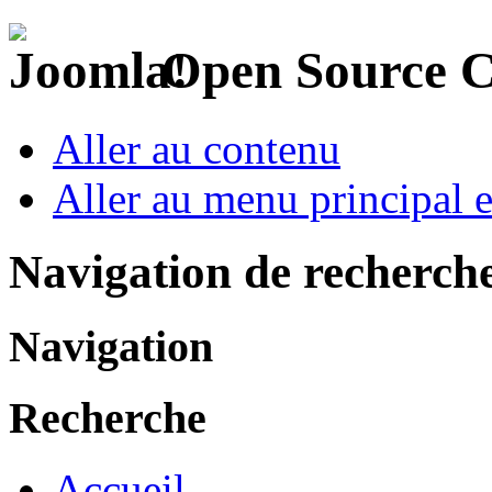
Open Source 
Aller au contenu
Aller au menu principal et
Navigation de recherch
Navigation
Recherche
Accueil