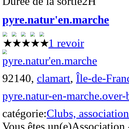
Durée de la sortie
2H
pyre.natur'en.marche
1 revoir
92140,
clamart
,
Île-de-Fran
pyre.natur-en-marche.over
catégorie:
Clubs, association
Vous êtes un(e)
Association 