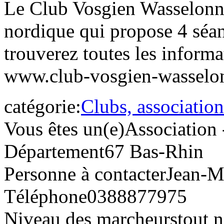
Le Club Vosgien Wasselonne
nordique qui propose 4 séa
trouverez toutes les informat
www.club-vosgien-wasselo
catégorie:
Clubs, association
Vous êtes un(e)
Association 
Département
67 Bas-Rhin
Personne à contacter
Jean-M
Téléphone
0388877975
Niveau des marcheurs
tout 