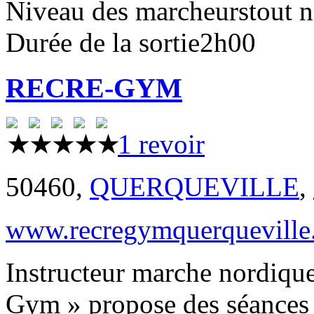
Niveau des marcheurs
tout 
Durée de la sortie
2h00
RECRE-GYM
1 revoir
50460,
QUERQUEVILLE
,
www.recregymquerqueville
Instructeur marche nordiqu
Gym » propose des séances 