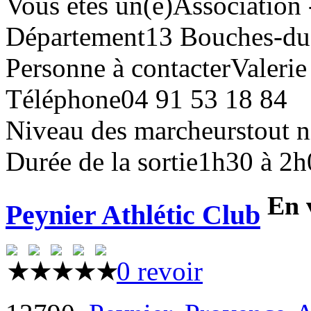
Vous êtes un(e)
Association 
Département
13 Bouches-d
Personne à contacter
Valerie
Téléphone
04 91 53 18 84
Niveau des marcheurs
tout 
Durée de la sortie
1h30 à 2h
En 
Peynier Athlétic Club
0 revoir