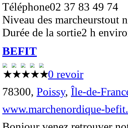
Téléphone
02 37 83 49 74
Niveau des marcheurs
tout 
Durée de la sortie
2 h envir
BEFIT
0 revoir
78300,
Poissy
,
Île-de-Franc
www.marchenordique-befit.
Bonjour venez retrouver no