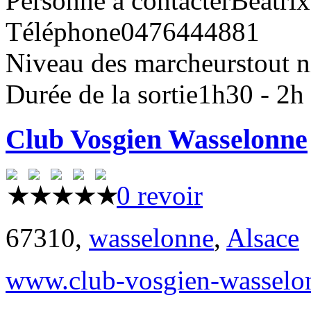
Personne à contacter
Beatrix
Téléphone
0476444881
Niveau des marcheurs
tout 
Durée de la sortie
1h30 - 2h
Club Vosgien Wasselonne
0 revoir
67310,
wasselonne
,
Alsace
www.club-vosgien-wasselo