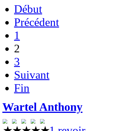
Début
Précédent
1
2
3
Suivant
Fin
Wartel Anthony
1 revoir