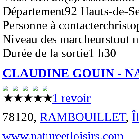
Département
92 Hauts-de-S
Personne à contacter
christo
Niveau des marcheurs
tout 
Durée de la sortie
1 h30
CLAUDINE GOUIN - N
1 revoir
78120,
RAMBOUILLET
,
Î
www.natureetloisirs.com