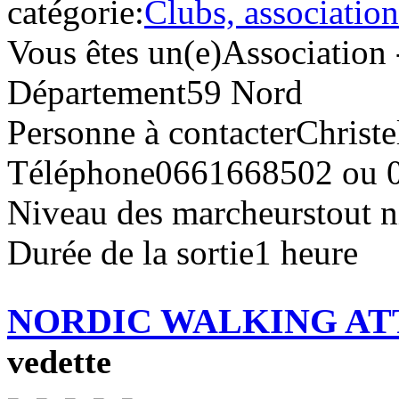
catégorie:
Clubs, association
Vous êtes un(e)
Association 
Département
59 Nord
Personne à contacter
Christe
Téléphone
0661668502 ou 
Niveau des marcheurs
tout 
Durée de la sortie
1 heure
NORDIC WALKING ATTI
vedette