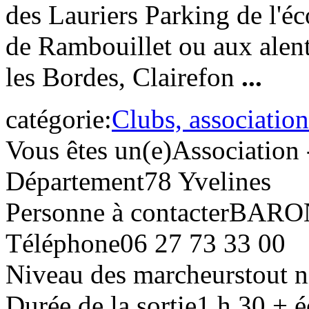
des Lauriers Parking de l'éc
de Rambouillet ou aux alent
les Bordes, Clairefon
...
catégorie:
Clubs, association
Vous êtes un(e)
Association 
Département
78 Yvelines
Personne à contacter
BARON
Téléphone
06 27 73 33 00
Niveau des marcheurs
tout 
Durée de la sortie
1 h 30 + é