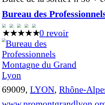
Bureau des Professionne
0 revoir
69009,
LYON
,
Rhône-Alpe
www.promontgrandlyon.or