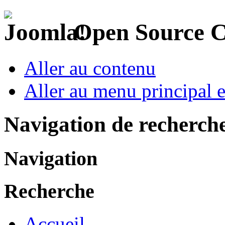
Open Source 
Aller au contenu
Aller au menu principal et
Navigation de recherch
Navigation
Recherche
Accueil