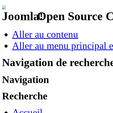
Open Source 
Aller au contenu
Aller au menu principal et
Navigation de recherch
Navigation
Recherche
Accueil