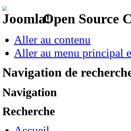
Open Source 
Aller au contenu
Aller au menu principal et
Navigation de recherch
Navigation
Recherche
Accueil