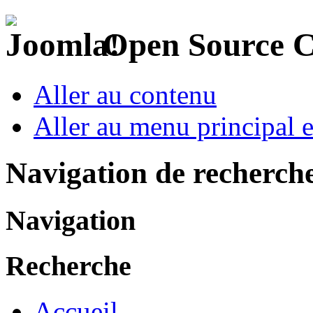
Open Source 
Aller au contenu
Aller au menu principal et
Navigation de recherch
Navigation
Recherche
Accueil