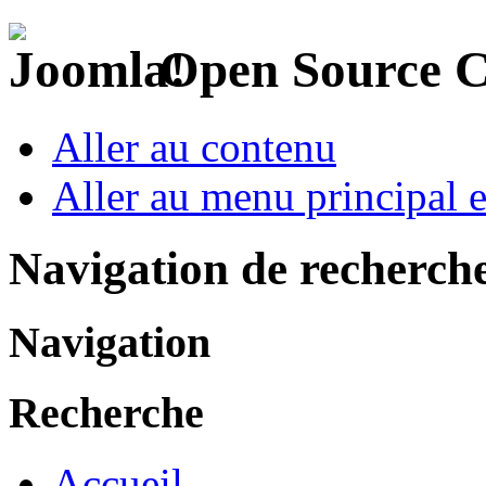
Open Source 
Aller au contenu
Aller au menu principal et
Navigation de recherch
Navigation
Recherche
Accueil