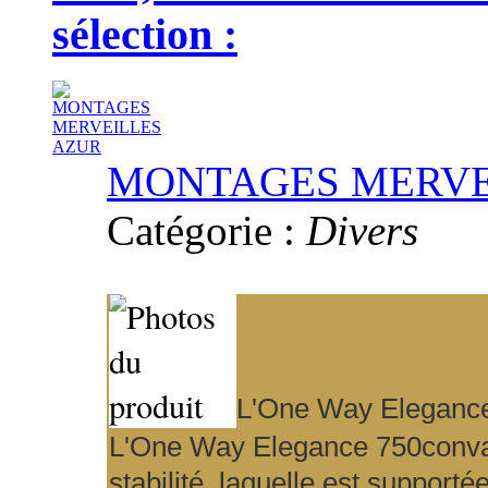
sélection :
MONTAGES MERVE
Catégorie :
Divers
L'
One Way Eleganc
L'
One Way Elegance 750
conva
stabilité, laquelle est suppor