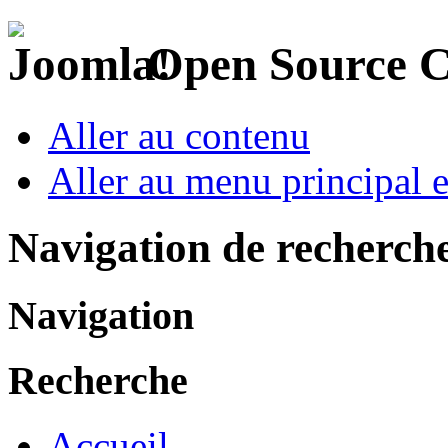
Open Source 
Aller au contenu
Aller au menu principal et
Navigation de recherch
Navigation
Recherche
Accueil