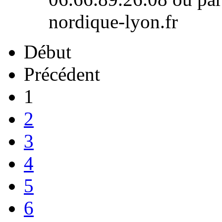
nordique-lyon.fr
Début
Précédent
1
2
3
4
5
6