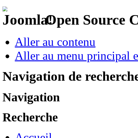
Open Source 
Aller au contenu
Aller au menu principal et
Navigation de recherch
Navigation
Recherche
Accueil